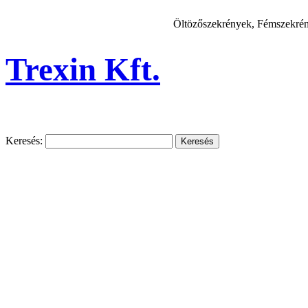
Öltözőszekrények, Fémszekrény
Trexin Kft.
Keresés: