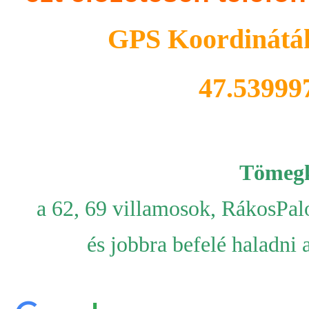
GPS Koordináták:
47.53999
Tömegk
a 62, 69 villamosok, RákosPal
és jobbra befelé haladni 