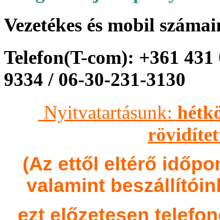
Vezetékes és mobil száma
Telefon(T-com): +361 431 
9334 / 06-30-231-3130
Nyitvatartásunk:
hétkö
rövidíte
(Az ettől eltérő időpo
valamint beszállítóin
ezt előzetesen telefo