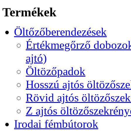
Termékek
Öltőzőberendezések
Értékmegőrző dobozok 
ajtó)
Öltözőpadok
Hosszú ajtós öltözőszek
Rövid ajtós öltözőszek
Z ajtós öltözőszekrény
Irodai fémbútorok