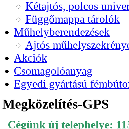
Kétajtós, polcos unive
Függőmappa tárolók
Műhelyberendezések
Ajtós műhelyszekrény
Akciók
Csomagolóanyag
Egyedi gyártású fémbúto
Megközelítés-GPS
Cégünk új t
elephelye
: 11