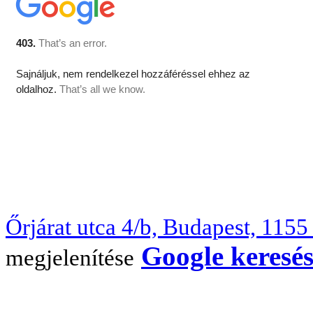
Őrjárat utca 4/b, Budapest, 115
Google keresé
megjelenítése