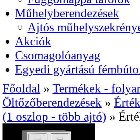
Műhelyberendezések
Ajtós műhelyszekrény
Akciók
Csomagolóanyag
Egyedi gyártású fémbúto
Főoldal
»
Termékek - folyam
Öltőzőberendezések
»
Érté
(1 oszlop - több ajtó)
»
Ért