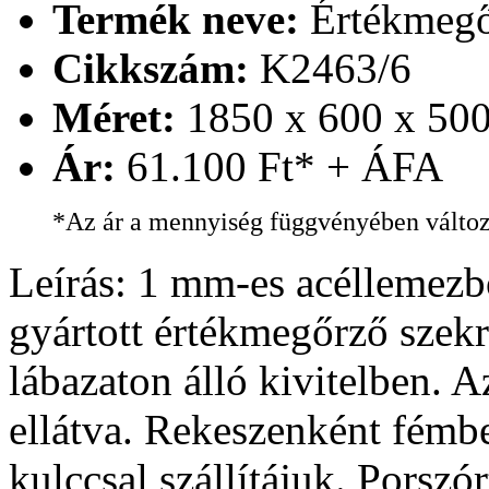
Termék neve:
Értékmegőr
Cikkszám:
K2463/6
Méret:
1850 x 600 x 500
Ár:
61.100 Ft* + ÁFA
*Az ár a mennyiség függvényében válto
Leírás: 1 mm-es acéllemezből
gyártott értékmegőrző szek
lábazaton álló kivitelben. 
ellátva. Rekeszenként fémbet
kulccsal szállítájuk. Porszór