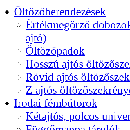
Öltőzőberendezések
Értékmegőrző dobozok 
ajtó)
Öltözőpadok
Hosszú ajtós öltözőszek
Rövid ajtós öltözőszek
Z ajtós öltözőszekrény
Irodai fémbútorok
Kétajtós, polcos unive
Függőmappa tárolók