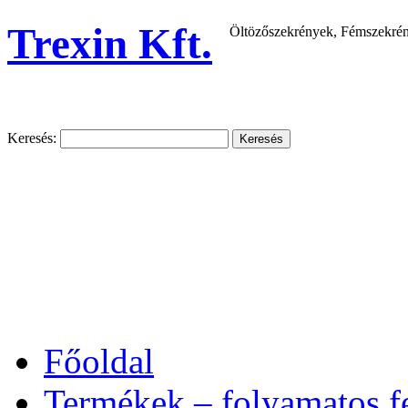
Trexin Kft.
Öltözőszekrények, Fémszekrény
Keresés:
Főoldal
Termékek – folyamatos fe